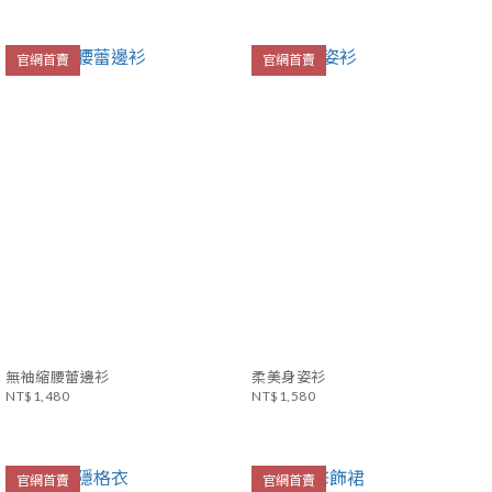
官網首賣
官網首賣
無袖縮腰蕾邊衫
柔美身姿衫
NT$1,480
NT$1,580
官網首賣
官網首賣