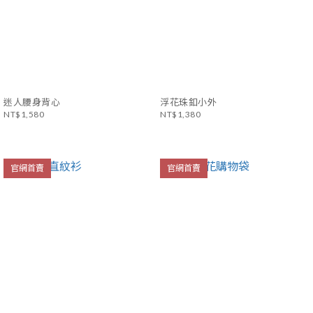
迷人腰身背心
浮花珠釦小外
NT$1,580
NT$1,380
官網首賣
官網首賣