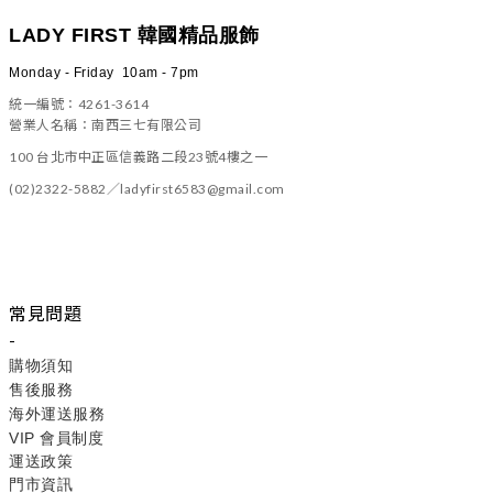
LADY FIRST 韓國精品服飾
Monday - Friday 10am - 7pm
統一編號：4261-3614
營業人名稱：南西三七有限公司
100 台北市中正區信義路二段23號4樓之一
(02)2322-5882／ladyfirst6583@gmail.com
常見問題
-
購物須知
售後服務
海外運送服務
VIP 會員制度
運送政策
門市資訊