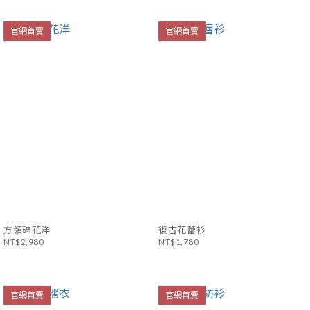
官網首賣
官網首賣
方領碎花洋
復古花蕾衫
NT$2,980
NT$1,780
官網首賣
官網首賣