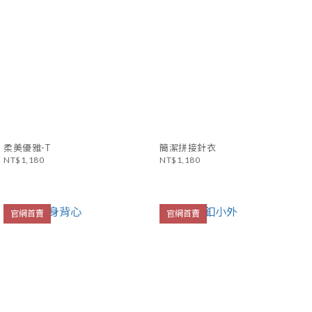
柔美優雅-T
簡潔拼接針衣
NT$1,180
NT$1,180
官網首賣
官網首賣