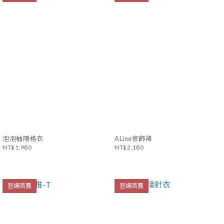
泡泡袖隱格衣
ALine修飾裙
NT$1,980
NT$2,180
官網首賣
官網首賣