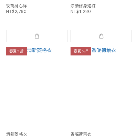
玫瑰桃心洋
涼滑修身短褲
NT$2,780
NT$1,280
春夏 5 折
春夏 5 折
清新菱格衣
香呢荷葉衣