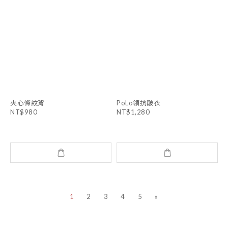
夾心條紋背
PoLo領抗皺衣
NT$980
NT$1,280
1
2
3
4
5
»