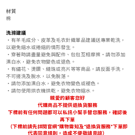
材質
棉
洗滌建議
・
有羊毛成分、皮革及毛衣針織單品建議送專業乾洗，
以避免縮水或捲縮的情形發生。
・
穿著時請盡量避免與配件、包包互相摩擦
・
請勿添加
漂白水，避免衣物變色或退色
。
・
有繡花、燙鑽、縫珠或亮片等等商品，請反面手洗，
不可搓洗及脫水，以免脫落
。
・
請勿添加漂白水，避免衣物變色或褪色。
・請勿使用烘衣機烘乾，避免衣物縮水。
親愛的顧客您好
代購商品不提供退換貨服務
下標前有任何問題都可以私訊小幫手替您服務，確認後
再下單
（下標前請先詳閱官網“購物需知及“退換貨服務”下單即
代表同意規則，造成不便敬請見諒）