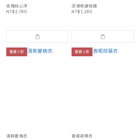
玫瑰桃心洋
涼滑修身短褲
NT$2,780
NT$1,280
春夏 5 折
春夏 5 折
清新菱格衣
香呢荷葉衣