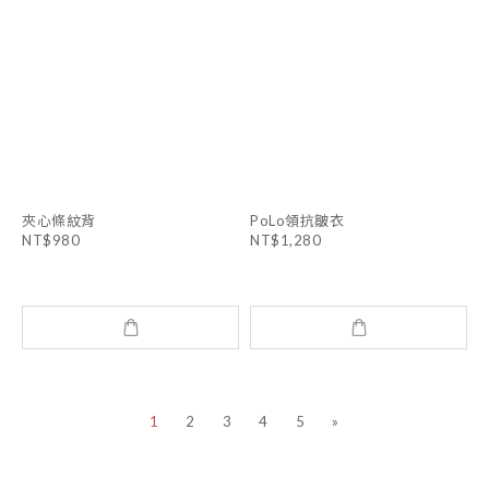
夾心條紋背
PoLo領抗皺衣
NT$980
NT$1,280
1
2
3
4
5
»