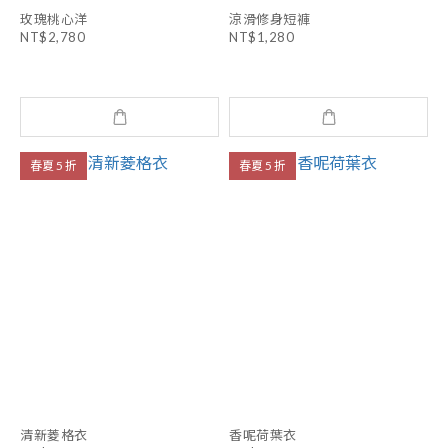
玫瑰桃心洋
涼滑修身短褲
NT$2,780
NT$1,280
春夏 5 折
春夏 5 折
清新菱格衣
香呢荷葉衣