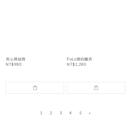
夾心條紋背
PoLo領抗皺衣
NT$980
NT$1,280
1
2
3
4
5
»