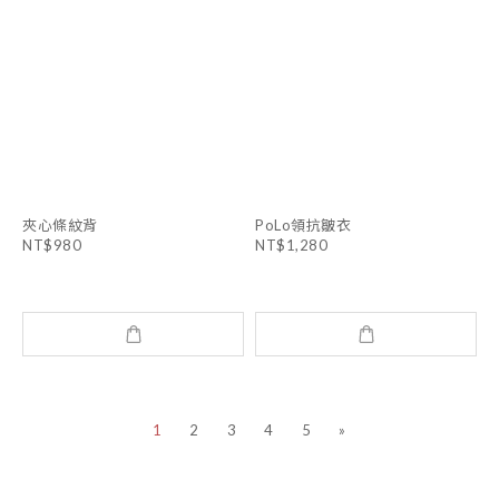
夾心條紋背
PoLo領抗皺衣
NT$980
NT$1,280
1
2
3
4
5
»