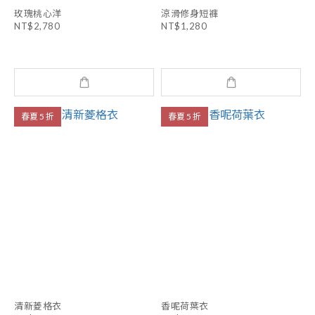
玫瑰桃心洋
涼滑修身短褲
NT$2,780
NT$1,280
春夏 5 折
春夏 5 折
清新菱格衣
香呢荷葉衣