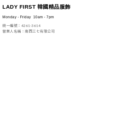
LADY FIRST 韓國精品服飾
Monday - Friday 10am - 7pm
統一編號：4261-3614
營業人名稱：南西三七有限公司
100 台北市中正區信義路二段23號4樓之一
(02)2322-5882／ladyfirst6583@gmail.com
常見問題
-
購物須知
售後服務
海外運送服務
VIP 會員制度
運送政策
門市資訊