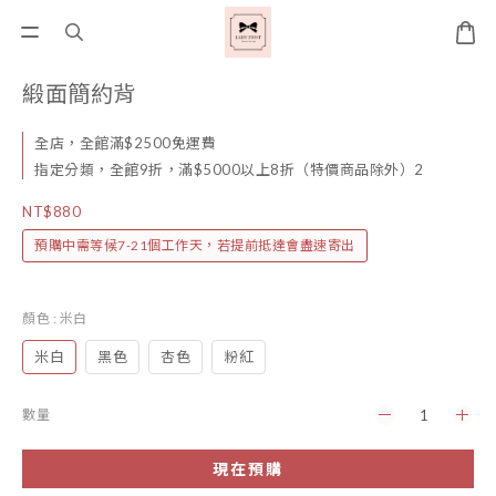
緞面簡約背
全店，全館滿$2500免運費
指定分類，全館9折，滿$5000以上8折（特價商品除外）2
NT$880
預購中需等候7-21個工作天，若提前抵達會盡速寄出
顏色
: 米白
米白
黑色
杏色
粉紅
數量
現在預購