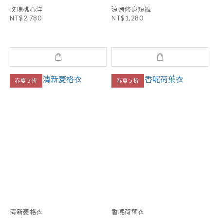
玫瑰桃心洋
涼滑修身短褲
NT$2,780
NT$1,280
春夏 5 折
春夏 5 折
清新菱格衣
香呢荷葉衣