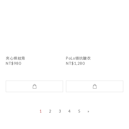
夾心條紋背
PoLo領抗皺衣
NT$980
NT$1,280
1
2
3
4
5
»