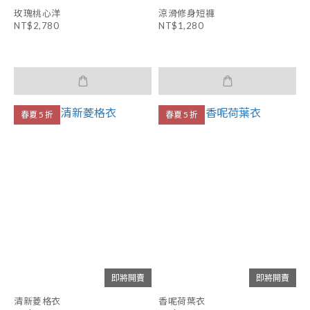
玫瑰桃心洋
涼滑修身短褲
NT$2,780
NT$1,280
春夏 5 折
春夏 5 折
即將開賣
即將開賣
清新菱格衣
香呢荷葉衣