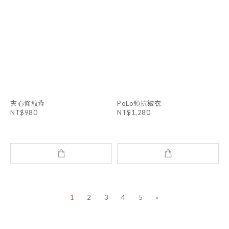
夾心條紋背
PoLo領抗皺衣
NT$980
NT$1,280
1
2
3
4
5
»