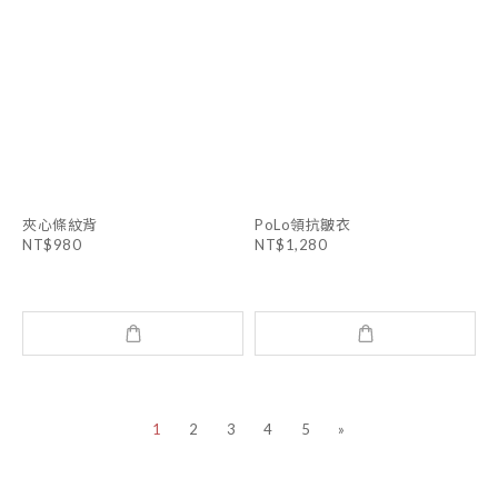
夾心條紋背
PoLo領抗皺衣
NT$980
NT$1,280
1
2
3
4
5
»