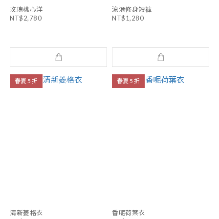
玫瑰桃心洋
涼滑修身短褲
NT$2,780
NT$1,280
春夏 5 折
春夏 5 折
清新菱格衣
香呢荷葉衣