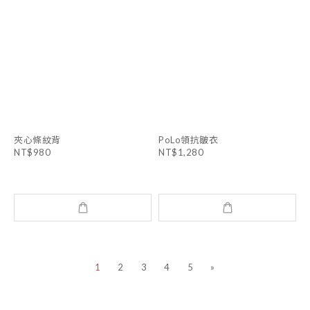
夾心條紋背
PoLo領抗皺衣
NT$980
NT$1,280
1
2
3
4
5
»