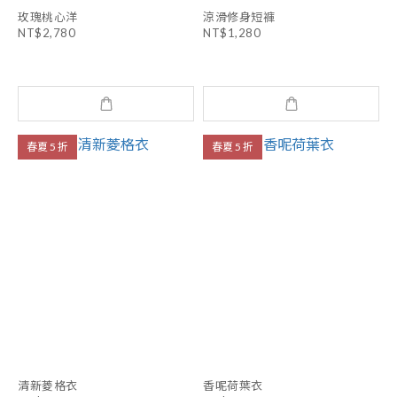
玫瑰桃心洋
涼滑修身短褲
NT$2,780
NT$1,280
春夏 5 折
春夏 5 折
清新菱格衣
香呢荷葉衣