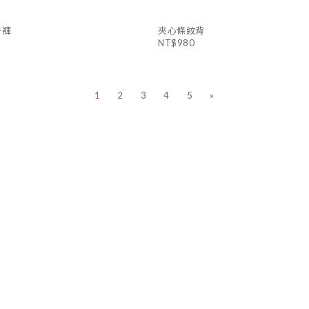
牛褲
夾心條紋背
NT$980
1
2
3
4
5
»