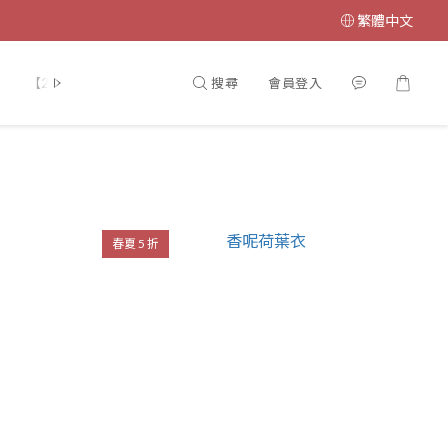
繁體中文
搜尋
會員登入
【2026 春夏官網 5 折專區】任選一件享 5 折
春夏 5 折