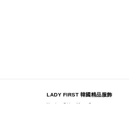
LADY FIRST 韓國精品服飾
Monday - Friday 10am - 7pm
統一編號：4261-3614
營業人名稱：南西三七有限公司
100 台北市中正區信義路二段23號4樓之一