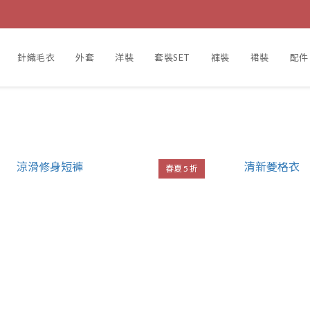
針織毛衣
外套
洋裝
套裝SET
褲裝
裙裝
配件
春夏 5 折