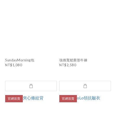
SundayMorning包
強推寬鬆廓形牛褲
NT$1,080
NT$2,580
官網首賣
官網首賣