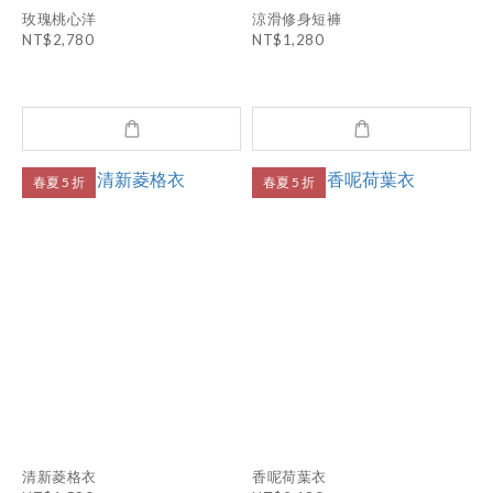
玫瑰桃心洋
涼滑修身短褲
NT$2,780
NT$1,280
春夏 5 折
春夏 5 折
清新菱格衣
香呢荷葉衣