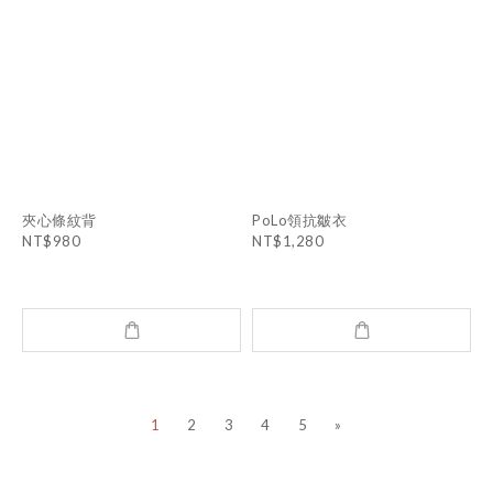
夾心條紋背
PoLo領抗皺衣
NT$980
NT$1,280
1
2
3
4
5
»