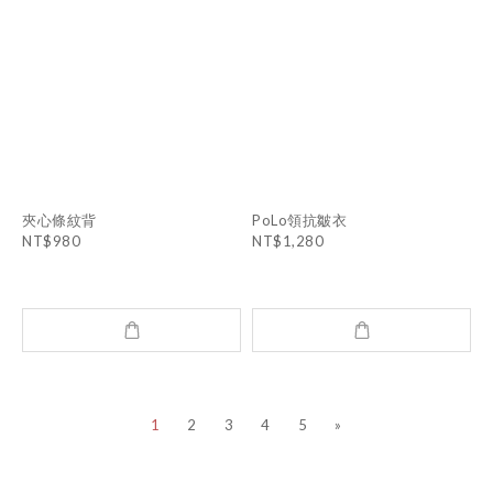
夾心條紋背
PoLo領抗皺衣
NT$980
NT$1,280
1
2
3
4
5
»