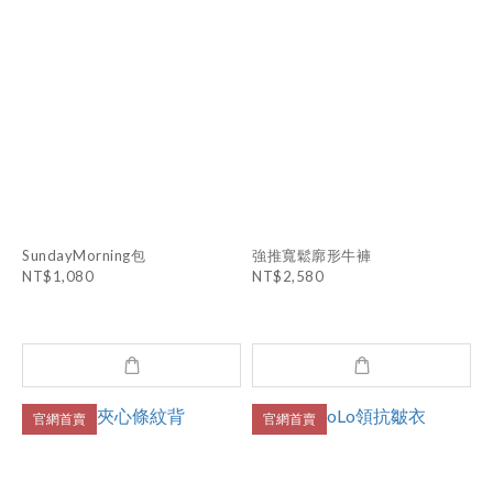
SundayMorning包
強推寬鬆廓形牛褲
NT$1,080
NT$2,580
官網首賣
官網首賣