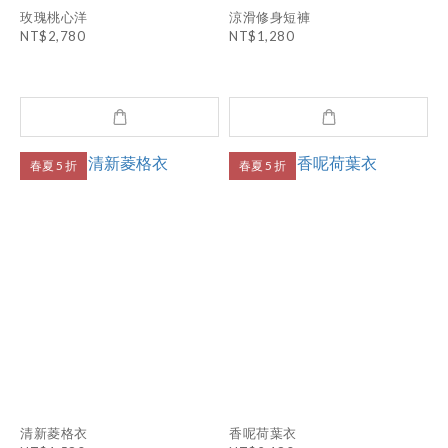
玫瑰桃心洋
涼滑修身短褲
NT$2,780
NT$1,280
春夏 5 折
春夏 5 折
清新菱格衣
香呢荷葉衣