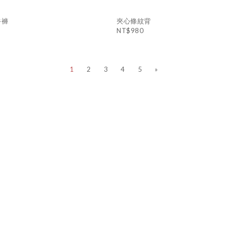
牛褲
夾心條紋背
NT$980
1
2
3
4
5
»