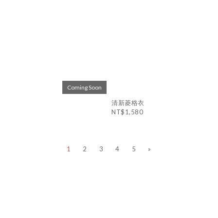
Coming Soon
清新菱格衣
NT$1,580
1
2
3
4
5
»