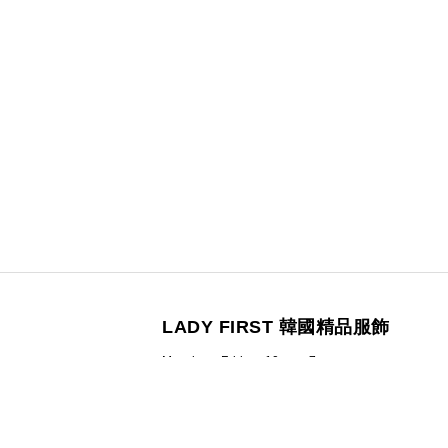
LADY FIRST 韓國精品服飾
Monday - Friday 10am - 7pm
統一編號：4261-3614
營業人名稱：南西三七有限公司
100 台北市中正區信義路二段23號4樓之一