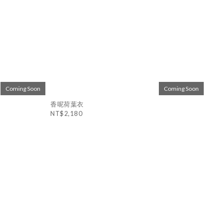
Coming Soon
Coming Soon
香呢荷葉衣
NT$2,180