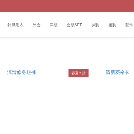
針織毛衣
外套
洋裝
套裝SET
褲裝
裙裝
配件
春夏 5 折