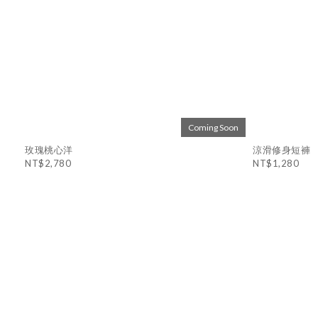
Coming Soon
玫瑰桃心洋
涼滑修身短褲
NT$2,780
NT$1,280