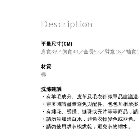
Description
平量尺寸(CM)
肩寛39／胸寛43／全長57／臂寬18／袖寬1
材質
棉
洗滌建議
・
有羊毛成分、皮革及毛衣針織單品建議送
・
穿著時請盡量避免與配件、包包互相摩擦
・
有繡花、燙鑽、縫珠或亮片等等商品，請
・
請勿添加漂白水，避免衣物變色或褪色。
・請勿使用烘衣機烘乾，避免衣物縮水。