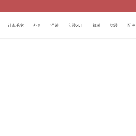
針織毛衣
外套
洋裝
套裝SET
褲裝
裙裝
配件