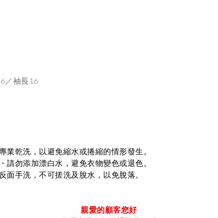
6／袖長16
專業乾洗，以避免縮水或捲縮的情形發生。
・
請勿添加漂白水，避免衣物變色或退色
。
反面手洗，不可搓洗及脫水，以免脫落
。
親愛的顧客您好