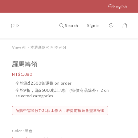
English
Search
Sign in
【2026 春夏官網 5 折專區】任選一件享 5 折
View All
>
本週新款/이번주신상
羅馬轉領T
NT$1,080
全館滿$2500免運費 on order
全館9折，滿$5000以上8折（特價商品除外）2 on
selected categories
預購中需等候7-21個工作天，若提前抵達會盡速寄出
Color
: 黑色