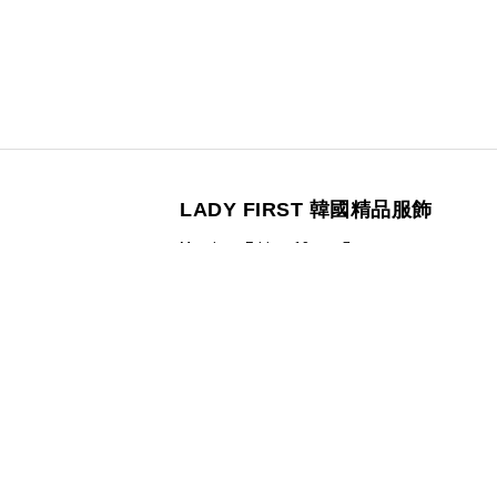
LADY FIRST 韓國精品服飾
Monday - Friday 10am - 7pm
統一編號：4261-3614
營業人名稱：南西三七有限公司
100 台北市中正區信義路二段23號4樓之一
(02)2322-5882／ladyfirst6583@gmail.com