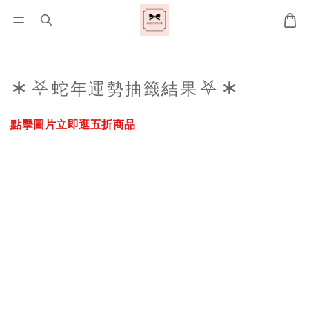
∗⛧
⛧∗
蛇年運勢抽籤結果
點擊圖片立即逛五折商品